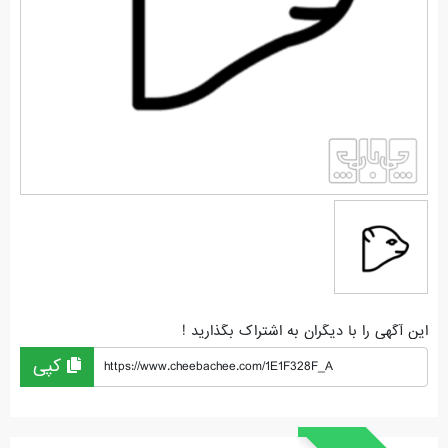
این آگهی را با دیگران به اشتراک بگذارید !
کپی
https://www.cheebachee.com/1E1F328F_A