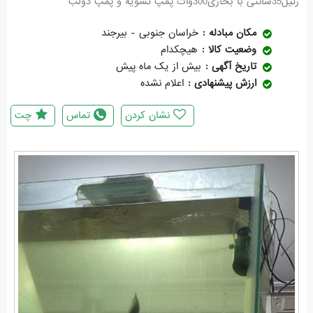
رتیل35سانتی با بخاری300وات پمپ تسویه و پمپ دولب
مکان مبادله
خراسان جنوبی - بیرجند
وضعیت کالا
هیچکدام
تاریخ آگهی
بیش از یک ماه پیش
ارزش پیشنهادی
اعلام نشده
نشان کردن
تماس
چت