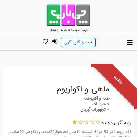
مرجع معاوضه کالا، خدمات و املاک
ثبت رایگان آگهی
داشته
ماهی و اکواریوم
خانه و آشپزخانه
> حیوانات
> تجهیزات آبزیان
رتبه آگهی دهنده
اکواریوم 1در 80 در40 شیشه 10میل لجنخوار35سانتی پنکوسی50سانتی