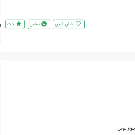
نشان کردن
تماس
چت
ا
لوار توس