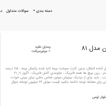
دسته بندی
سوالات متداول
در
مدل ۸۱
وسایل نقلیه
> موتورسیکلت
باسلام موتور سی دی آی ژاپن مدل ۸۱ ، مدارک کامل آماده انتقال، بدون کارت سوخت بیمه تازه شده یکسال بیمه ، ۸۵ درصد
فابریک ، کمک عقب ،دوشاخ عقب، قاب زنجیر،کیلومتر ، زین ،پیچ ها همه فابریک ، جلوبندی کامل فابریک ، اگزوز ۱۱_۲۰
ب ، باید بیای از نزدیک ببینیش موتور شناس باشی بیای ببینی خودت
میفهمی چون پول لازمم والا نمیفروختم تخفیف جزئی پای معامله توجه داشته باشید قیمت موتور ۲۶ میلیون تومانه سوال
لوار توس