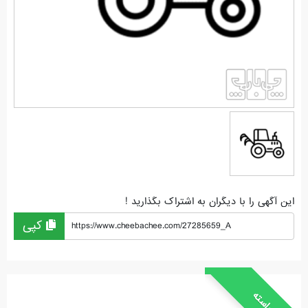
این آگهی را با دیگران به اشتراک بگذارید !
کپی
https://www.cheebachee.com/27285659_A
خواسته