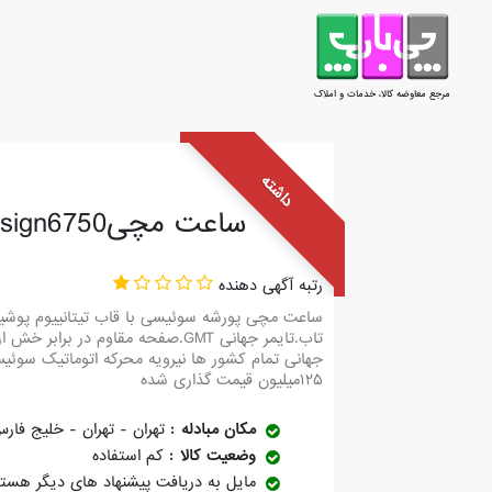
مرجع معاوضه کالا، خدمات و املاک
داشته
ساعت مچیporshe Design6750
رتبه آگهی دهنده
تاب.تایمر جهانی GMT.صفحه مقاوم 
۱۲۵میلیون قیمت گذاری شده
مکان مبادله
تهران - تهران - خلیج فار
وضعیت کالا
کم استفاده
مایل به دریافت پیشنهاد های دیگر هست