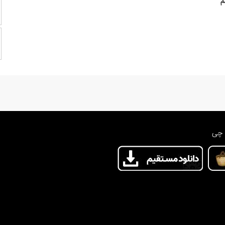
م
 چی