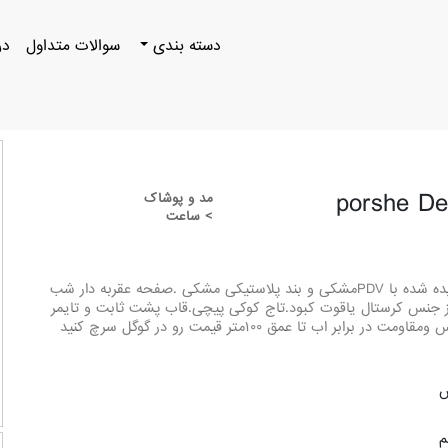
دسته بندی
سوالات متداول
در
مد و پوشاک
> ساعت
ساعت مچی پورشه سوئیسی با قاب تیتانییوم پوشیده شده با PDVمشکی و بند پلاستیکی مشکی .صفحه عقربه دار شب
در برابر خش از جنس کرستال یاقوت کبود.تاج کوکی پیچی.قاب پشت ثابت و تایمر
جهانی تمام کشور ها نیرویه محرکه اتوماتیک سوئیس ومقاومت در برابر اب تا عمق ۱۰۰متر قیمت رو در گوگل سرچ کنید
س
م