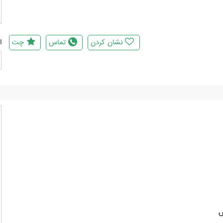
نشان کردن
تماس
چت
ا
س