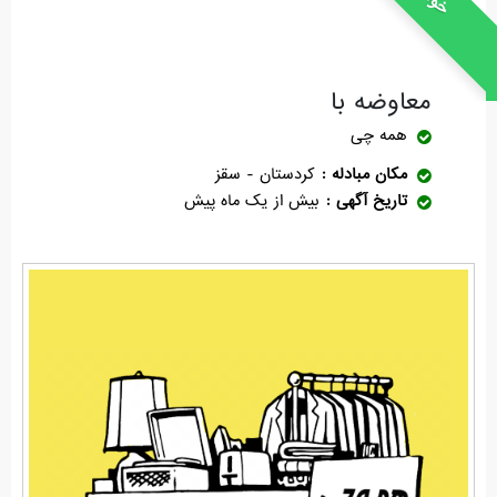
معاوضه با
همه چی
مکان مبادله
کردستان - سقز
تاریخ آگهی
بیش از یک ماه پیش