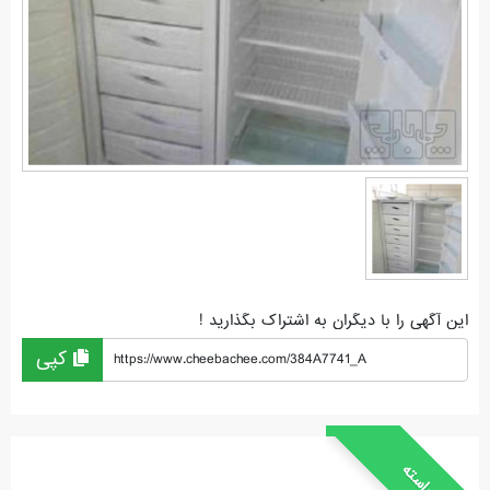
این آگهی را با دیگران به اشتراک بگذارید !
کپی
https://www.cheebachee.com/384A7741_A
خواسته