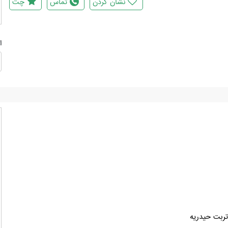
نشان کردن
تماس
چت
ا
ربت حیدریه