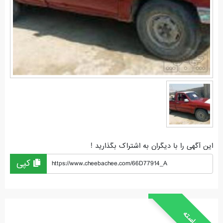
این آگهی را با دیگران به اشتراک بگذارید !
کپی
https://www.cheebachee.com/66D77914_A
خواسته