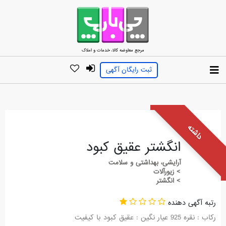
مرجع معاوضه کالا، خدمات و املاک
ثبت رایگان آگهی
داشته
انگشتر عقیق کبود
آرایشی، بهداشتی و سلامت
> زیورآلات
> انگشتر
رتبه آگهی دهنده
رکاب : نقره 925 عیار نگین : عقیق کبود با کیفیت