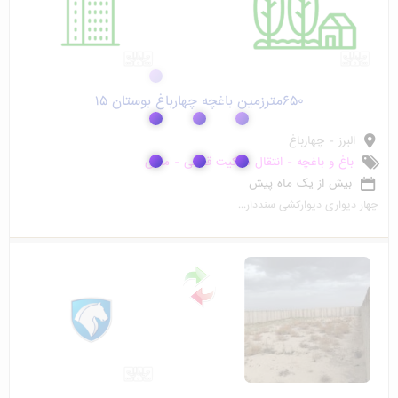
۶۵۰مترزمین باغچه چهارباغ بوستان ۱۵
البرز - چهارباغ
باغ و باغچه - انتقال مالکیت قطعی - ملکی
بیش از یک ماه پیش
چهار دیواری دیوارکشی سنددار...