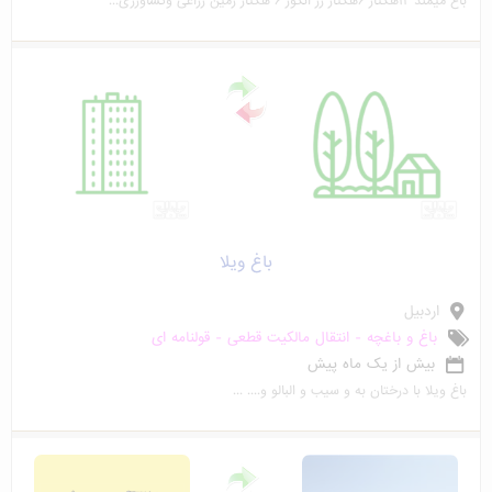
باغ میمند ۱۲هکتار ۶هکتار رز انگور ۶ هکتار زمین زراعی وکشاورزی...
باغ ویلا
اردبیل
باغ و باغچه - انتقال مالکیت قطعی - قولنامه ای
بیش از یک ماه پیش
باغ ویلا با درختان به و سیب و البالو و.... ...