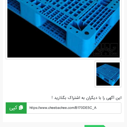
این آگهی را با دیگران به اشتراک بگذارید !
کپی
https://www.cheebachee.com/B170DE5C_A