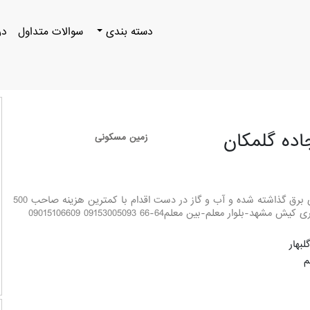
دسته بندی
سوالات متداول
در
زمین مسکونی
ابعاد:20*25 سند:تک برگ ملکی امتیازات:ستون های برق گذاشته شده و آب و گاز در دست اقدام با کمترین هزینه صاحب 500
 معلم-بین معلم64-66 09153005093 09015106609
بهار
م