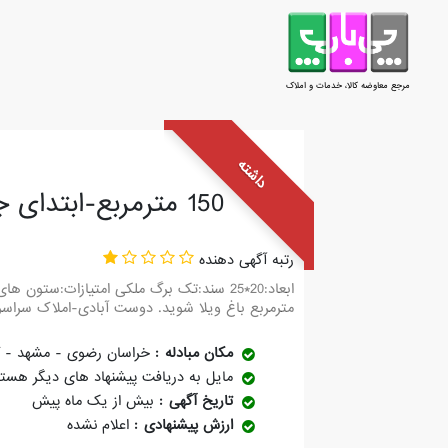
مرجع معاوضه کالا، خدمات و املاک
داشته
150 مترمربع-ابتدای جاده گلمکان
رتبه آگهی دهنده
مترمربع باغ ویلا شوید. دوست آبادی-املاک سراسری کیش مشهد-بلوار
مکان مبادله
خراسان رضوی - مشهد - گل
مایل به دریافت پیشنهاد های دیگر هست
تاریخ آگهی
بیش از یک ماه پیش
ارزش پیشنهادی
اعلام نشده