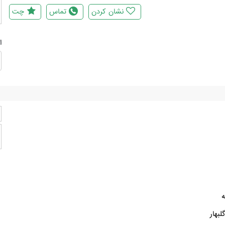
نشان کردن
تماس
چت
ا
ه
بهار