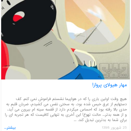
مهار هیولای پرواز!
هیچ وقت اولین باری را که در هواپیما نشستم فراموش نمی کنم. کف
دستهایم از عرق خیس شده بود، به سختی نفس می کشیدم، ضربان قلبم به
حدی بالا رفته بود که احساس میکردم دارد از قفسه سینه ام بیرون می آید،
و از همه بدتر... حالت تهوع! این آخری به تنهایی کافیست که هر تجربه ای را
برای شما به بدترین تبدیل کند.
25 شهريور 1398