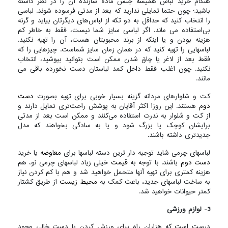
هنگام خرید لباس همیشه جنس ماده سازنده آن را در نظر داشته
باشید؛ چون حتما تمایلی ندارید که بعد از مدتی فرسوده شوند. لباسی
را انتخاب کنید که حداقل به دو تکه از لباس‌های دیگرتان بیاید و گرنه
بی‌استفاده می ماند. اگر لباسی سایز شما نیست، فقط به خاطر کم
هزینه بودن و یا اینکه از برند محبوبتان هست، آن را تهیه نکنید.
لباسهایی را تهیه کنید که در همان زمان سایز شماست. چیزهایی را که
فقط بعد از لاغر یا چاق شدن ممکن است بتوانید بپوشید، انتخاب
نکنید. چون اغلب فقط داخل کمد لباستان دست نخورده باقی می
مانند
.
کت و شلوارهای مردانه گزینه بسیار خوبی برای تهیه بصورت
دست
دوم
هستند. این روزا اکثر آقایان به پوشش راحت‌تری تمایل دارند و
از کت و شلوار به ندرت استفاده می‌کنند و ممکن است بعد از مدتی
برایشان کوچک یا بزرگ شود و یا به سادگی بخواهند که مدل
جدیدتری داشته باشند.
لباسهای چرمی شاید توجیه دار ترین دسته لباسها برای
معاوضه
یا خرید
دست دوم
باشند. با توجه به
قیمت
خیلی زیاد لباسهای چرمی نو، هم
هزینه کمتری برای تهیه آنها متحمل خواهید شد و هم با کم کردن نیاز
به ساخت لباسهای جدید، باعث کمک به
محیط زیست
از طریق کشتار
کمتر حیوانات خواهید شد.
3- لوازم ورزشی
درست است که هزاران راه برای ورزش کردن با دست خالی وجود