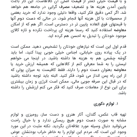
و با
قیمت
خیلی کمتر از
قیمت
اصلی آن کالاهاست. این کار باعث
پایین آمدن هزینه ها و تضعیف
مصرف
گرایی در جامعه هم خواهد
شد. اگر کمی دقیق فکر کنید، واقعا دلیلی وجود ندارد که خرید بعضی
از محصولات با کل هزینه آنها انجام شود، در حالی که
دست دوم
آنها
با قیمتهای فوق العاده پایین تر در دسترس است. اگر هم که از امکان
معاوضه
استفاده کنید که رسما هزینه ای پرداخت نکرده و تازه کالای
موجود خودتان را تبدیل به احسن هم کرده اید.
قدم اول این است که نیازهای خودتان را تشخیص دهید. ممکن است
در یک پیاده روی خیابانی، اجناس خیلی خوبی پیدا کنید، اما باید
گوشه چشمی هم به هزینه ها داشته باشید. در اینجا می خواهم
لیستی را به شما معرفی کنم از کالاهایی که همیشه ارزش خرید یا
معاوضه
بعنوان
دست دوم
را دارند. فقط کافیست به میزان پولی که
از این راه پس انداز می شود، فکر کنید. البته باید توجه داشته باشید
که در قبال این صرفه جویی مالی، ممکن است انرژی و زمان بیشتری
برای این نوع از معاملات صرف کنید که فکر می کنم ارزشش را داشته
باشد.
لوازم دکوری
تهیه قاب عکس، گلدان، آثار هنری و دست ساز، رومیزی و لوازم
مشابه به صورت
دست دوم
هیچ ریسکی ندارد و با خیال راحت
می‌توانید دنبال وسیله‌ مورد علاقه‌تان بگردید. نکته‌ مثبت در این مورد
وجود این است که، مردم این لوازم را به خاطر خراب بودنشان عوض