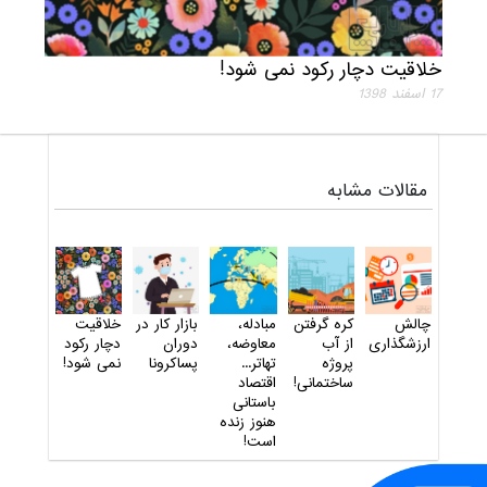
خلاقیت دچار رکود نمی شود!
17 اسفند 1398
مقالات مشابه
چالش
کره گرفتن
مبادله،
بازار کار در
خلاقیت
ارزشگذاری
از آب
معاوضه،
دوران
دچار رکود
پروژه
تهاتر...
پساکرونا
نمی شود!
ساختمانی!
اقتصاد
باستانی
هنوز زنده
است!