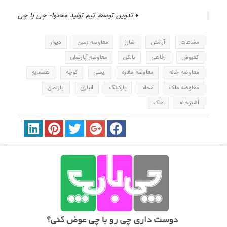
♦ تدوین توسط تیم تولید محتوا- چی با چی
مشاعات
آرامش
شارژ
معاوضه زمین
دیوار
کفپوش
رفاهی
بالکن
معاوضه آپارتمان
معاوضه خانه
معاوضه مغازه
ایمنی
کوچه
همسایه
معاوضه ملک
محله
پارکینگ
انباری
آپارتمان
آشپزخانه
ملک