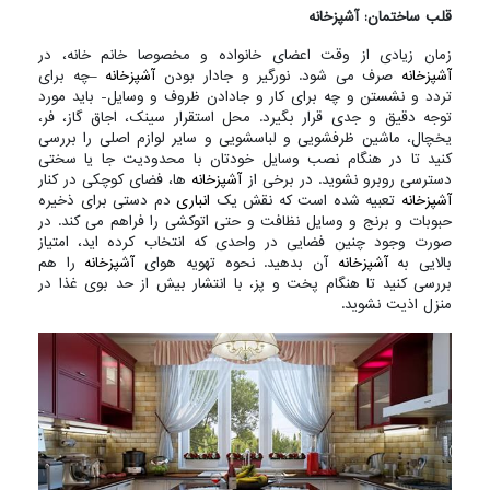
قلب ساختمان: آشپزخانه
زمان زیادی از وقت اعضای خانواده و مخصوصا خانم خانه، در
آشپزخانه
صرف می شود. نورگیر و جادار بودن
آشپزخانه
–چه برای
تردد و نشستن و چه برای کار و جادادن ظروف و وسایل- باید مورد
توجه دقیق و جدی قرار بگیرد. محل استقرار سینک، اجاق گاز، فر،
یخچال، ماشین ظرفشویی و لباسشویی و سایر لوازم اصلی را بررسی
کنید تا در هنگام نصب وسایل خودتان با محدودیت جا یا سختی
دسترسی روبرو نشوید. در برخی از
آشپزخانه
ها، فضای کوچکی در کنار
آشپزخانه
تعبیه شده است که نقش یک
انباری
دم دستی برای ذخیره
حبوبات و برنج و وسایل نظافت و حتی اتوکشی را فراهم می کند. در
صورت وجود چنین فضایی در واحدی که انتخاب کرده اید، امتیاز
بالایی به
آشپزخانه
آن بدهید. نحوه تهویه هوای
آشپزخانه
را هم
بررسی کنید تا هنگام پخت و پز، با انتشار بیش از حد بوی غذا در
منزل اذیت نشوید.