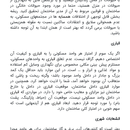
با حیوانات در محل زندگیتان نیستید و یا برعکس مایل به نگهداری از
حیوانات در منزل هستید، حتما در مورد وجود حیوانات خانگی در
ساختمان و قوانین مربوط به آن از مدیر ساختمان تحقیق کنید. ریشه
بخش قابل توجهی از اختلافات
همسایه
ها در مجتمعهای مسکونی، به
عدم همخوانی سلایق و اعتقادات ساکنین نسبت به مقوله همزیستی
با حیوانات برمی گردد که بهتر است از همان ابتدا به آن توجه داشته
باشید.
انباری
اگر یک سوم از امتیاز هر واحد مسکونی را به
انباری
و کیفیت آن
اختصاص دهیم، گزاف نیست. عدم تعلق
انباری
به واحدهای مسکونی،
مستلزم پیش بینی مکانی مخصوص برای نگهداری وسایل کم استفاده
و مواد غذایی و ابزار و ... است. در این موارد باید حداقل یک کمد
بزرگ و جادار در داخل واحد موجود باشد؛ وگرنه ریخت و پاشی که
متعاقب آن بوجود خواهد آمد، شما را اذیت خواهد کرد. همچنین در
موارد
انباری
داخل ساختمان، موقعیت
انباری
در داخل یا خارج
ساختمان نیز مزایای و معایب خاص خود را دارد. در مواردی که
انباری
در داخل واحد مسکونی نیست، موقعیت آن (حیاط، پارکینگ، پشت
بام) را مورد توجه قرار دهید. ابعاد
انباری
هم از آیتمهایی است که
سهم خوبی در امتیاز کلی ساختمان دارد.
انشعابات شهری
بهتر است که کنتورهای آب، برق و گاز ساختمان برای هر واحد مجزا