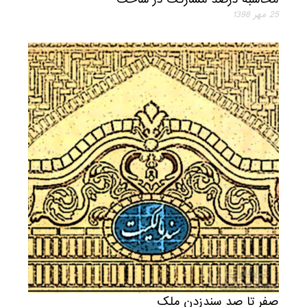
25 مهر 1398
صفر تا صد سندزدن ملک