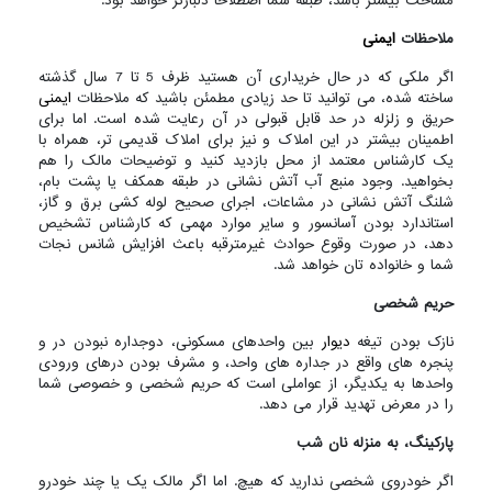
مساحت بیشتر باشد، طبقه شما اصطلاحا دلبازتر خواهد بود.
ملاحظات
ایمنی
اگر ملکی که در حال خریداری آن هستید ظرف 5 تا 7 سال گذشته
ساخته شده، می توانید تا حد زیادی مطمئن باشید که ملاحظات
ایمنی
حریق و زلزله در حد قابل قبولی در آن رعایت شده است. اما برای
اطمینان بیشتر در این املاک و نیز برای املاک قدیمی تر، همراه با
یک کارشناس معتمد از محل بازدید کنید و توضیحات مالک را هم
بخواهید. وجود منبع آب آتش نشانی در طبقه همکف یا پشت بام،
شلنگ آتش نشانی در مشاعات، اجرای صحیح لوله کشی برق و گاز،
استاندارد بودن آسانسور و سایر موارد مهمی که کارشناس تشخیص
دهد، در صورت وقوع حوادث غیرمترقبه باعث افزایش شانس نجات
شما و خانواده تان خواهد شد.
حریم شخصی
نازک بودن تیغه
دیوار
بین واحدهای مسکونی، دوجداره نبودن در و
پنجره های واقع در جداره های واحد، و مشرف بودن درهای ورودی
واحدها به یکدیگر، از عواملی است که حریم شخصی و خصوصی شما
را در معرض تهدید قرار می دهد.
پارکینگ، به منزله نان شب
اگر خودروی شخصی ندارید که هیچ. اما اگر مالک یک یا چند خودرو