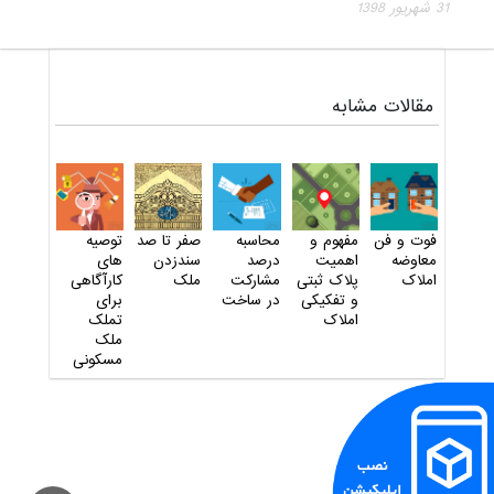
31 شهريور 1398
مقالات مشابه
فوت و فن
مفهوم و
محاسبه
صفر تا صد
توصیه
معاوضه
اهمیت
درصد
سندزدن
های
املاک
پلاک ثبتی
مشارکت
ملک
کارآگاهی
و تفکیکی
در ساخت
برای
املاک
تملک
ملک
مسکونی