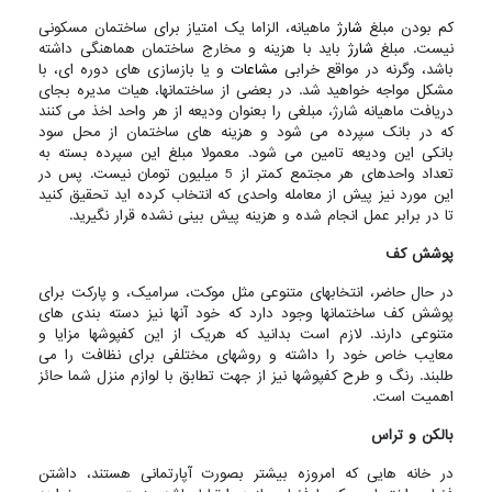
کم بودن مبلغ
شارژ
ماهیانه، الزاما یک امتیاز برای ساختمان مسکونی
نیست. مبلغ
شارژ
باید با هزینه و مخارج ساختمان هماهنگی داشته
باشد، وگرنه در مواقع خرابی
مشاعات
و یا بازسازی های دوره ای، با
مشکل مواجه خواهید شد. در بعضی از ساختمانها، هیات مدیره بجای
دریافت ماهیانه شارژ، مبلغی را بعنوان ودیعه از هر واحد اخذ می کنند
که در بانک سپرده می شود و هزینه های ساختمان از محل سود
بانکی این ودیعه تامین می شود. معمولا مبلغ این سپرده بسته به
تعداد واحدهای هر مجتمع کمتر از 5 میلیون تومان نیست. پس در
این مورد نیز پیش از معامله واحدی که انتخاب کرده اید تحقیق کنید
تا در برابر عمل انجام شده و هزینه پیش بینی نشده قرار نگیرید.
پوشش کف
در حال حاضر، انتخابهای متنوعی مثل موکت، سرامیک، و پارکت برای
پوشش کف ساختمانها وجود دارد که خود آنها نیز دسته بندی های
متنوعی دارند. لازم است بدانید که هریک از این کفپوشها مزایا و
معایب خاص خود را داشته و روشهای مختلفی برای نظافت را می
طلبند. رنگ و طرح کفپوشها نیز از جهت تطابق با لوازم منزل شما حائز
اهمیت است.
بالکن و تراس
در خانه هایی که امروزه بیشتر بصورت آپارتمانی هستند، داشتن