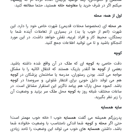
میکنم اگر در شرف خرید یا
معاوضه خانه
هستید، حتما مطالعه کنید:
اول از همه: محله
هر
محله
ای (مخصوصا محلات قدیمی) شهرت خاص خود را دارد. این
شهرت (اعم از خوب یا بد) در بسیاری از تعاملات آینده شما با
بستگان، محیط کار و افراد غریبه، نقش خواهد داشت. در این مورد
کنجکاو باشید و تا می توانید اطلاعات جمع کنید.
کوچه
دقت خاصی به
کوچه
ای که
ملک
در آن واقع شده داشته باشید.
بعضی از
کوچه
ها آنقدر باریک هستند که انتقال اثاثیه را با مشکل
مواجه می کنند. بودن رستوران، مدرسه یا ساختمان پزشکان در
کوچه
هم می تواند دلیل خوبی برای انتظار شلوغی و سروصدا در
کوچه
باشد. کمبود محل پارک هم پیامد ناگزیر این استقرار مشاغل است. در
ساعات مختلف شبانه روز به
کوچه
محل
ملک
سر بزنید و وضعیت آن
را زیر نظر بگیرید.
سایه همسایه
پدربزرگم همیشه می گفت
همسایه
خوب ا خانه خوب مهمتر است!
حتی اگر
محله
و
کوچه
شما اندکی نامتناسب با وضعیت خانواده شما
باشد، داشتن
همسایه
های خوب می تواند این وضعیت را تاحد زیادی