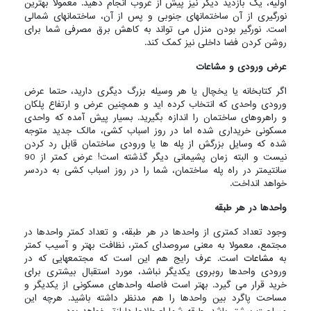
اولیه، یک بازدید دیگر نیز پیش از غروب انجام دهید. معمولا بهترین
نورگیری از آن ساختمانهای جنوبی و پس از آن، ساختمانهای شمالی
است. نورگیر بودن منزل می تواند به کاهش برق مصرفی شما برای
روشن کردن فضا داخلی نیز کمک کند.
عرض ورودی و مشاعات
اگر کتابخانه یا یخچال یا هر وسیله بزرگ دیگری دارید، حتما عرض
ورودی واحدی که انتخاب کرده اید و همچنین عرض و ارتفاع پلکان
و راهروهای ساختمان را اندازه بگیرید. بسیار پیش آمده که واحدی
مسکونی خریداری شده اما در روز اسباب کشی، مالک جدید متوجه
شده که وسایل بزرگش از پله ها یا ورودی ساختمان قابل رد کردن
نیست و البته زمان پشیمانی دیگر گذشته است! عرض کمتر از 90
سانتیمتر در راه پله ساختمان، شما را در روز اسباب کشی به دردسر
خواهد انداخت.
واحدها در هر طبقه
وجود تعداد کمتری از واحدها در هر طبقه، و تعداد کمتر واحدها در
مجتمع، معمولا به معنی سروصدای کمتر، نظافت بهتر و آسیب کمتر
به
مشاعات
است. عرف رایج هم این است که مجتمعهایی که در
ورودی واحدها روبروی یکدیگر نباشد، مورد استقبال بیشتری برای
خرید قرار می گیرد. بهتر است فاصله واحدهای مسکونی از یکدیگر و
مساحت پاگرد بین واحدها را هم مدنظر داشته باشید. هرچه این